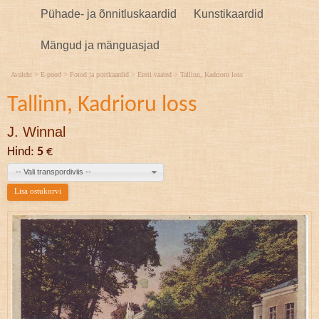
Pühade- ja õnnitluskaardid
Kunstikaardid
Mängud ja mänguasjad
Avaleht
>
E-pood
>
Fotod ja postkaardid
>
Eesti vaated
>
Tallinn, Kadrioru loss
Tallinn, Kadrioru loss
J. Winnal
Hind:
5
€
-- Vali transpordiviis --