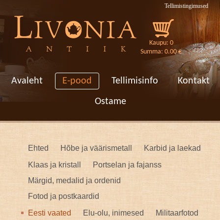
Tellimistingimused
Kaupu: 0
Summa: 0.00 €
[VAR:loren]
Avaleht
E-pood
Tellimisinfo
Kontakt
Ostame
Ehted
Hõbe ja väärismetall
Karbid ja laekad
Klaas ja kristall
Portselan ja fajanss
Märgid, medalid ja ordenid
Fotod ja postkaardid
Eesti vaated
Elu-olu, inimesed
Militaarfotod