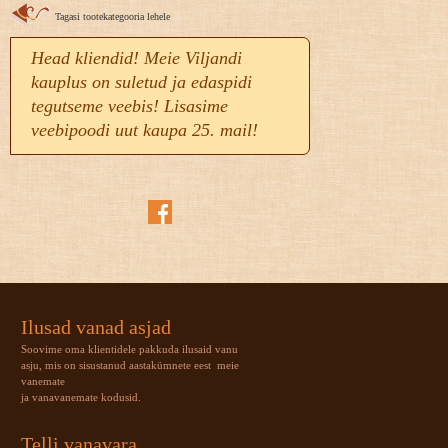
Tagasi tootekategooria lehele
Head kliendid! Meie Viljandi
kauplus on suletud ja edaspidi
tegutseme veebis! Lisasime
veebipoodi uut kaupa 25. mail!
Ilusad vanad asjad
Soovime oma klientidele pakkuda ilusaid vanu
asju, mis on sisustanud aastakümnete eest meie
vanemate
ja vanavanemate kodusid.
Telli vanavara