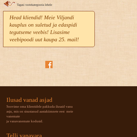
Tagasi tootekategooria lehele
Head kliendid! Meie Viljandi
kauplus on suletud ja edaspidi
tegutseme veebis! Lisasime
veebipoodi uut kaupa 25. mail!
Ilusad vanad asjad
Soovime oma klientidele pakkuda ilusaid vanu
asju, mis on sisustanud aastakümnete eest meie
vanemate
ja vanavanemate kodusid.
Telli vanavara