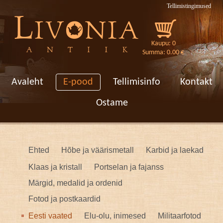
Tellimistingimused
Kaupu: 0
Summa: 0.00 €
[VAR:loren]
Avaleht
E-pood
Tellimisinfo
Kontakt
Ostame
Ehted
Hõbe ja väärismetall
Karbid ja laekad
Klaas ja kristall
Portselan ja fajanss
Märgid, medalid ja ordenid
Fotod ja postkaardid
Eesti vaated
Elu-olu, inimesed
Militaarfotod