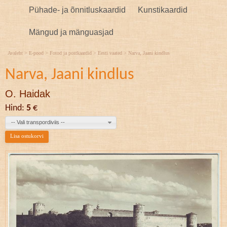
Pühade- ja õnnitluskaardid
Kunstikaardid
Mängud ja mänguasjad
Avaleht
>
E-pood
>
Fotod ja postkaardid
>
Eesti vaated
>
Narva, Jaani kindlus
Narva, Jaani kindlus
O. Haidak
Hind:
5
€
-- Vali transpordiviis --